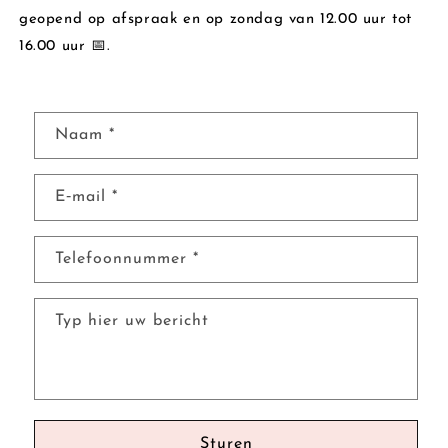
geopend op afspraak en op zondag van 12.00 uur tot
16.00 uur 📅.
C
Naam
*
o
n
E‑mail
*
t
a
c
Telefoonnummer
*
t
f
Typ hier uw bericht
o
r
m
u
l
Sturen