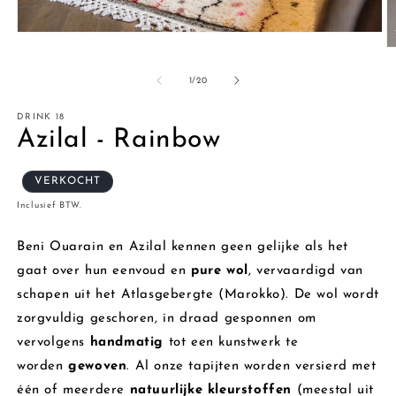
Media
1
M
openen
2
in
o
van
1
/
20
modaal
in
m
DRINK 18
Azilal - Rainbow
VERKOCHT
Inclusief BTW.
Beni Ouarain en Azilal kennen geen gelijke als het
gaat over hun eenvoud en
pure wol
, vervaardigd van
schapen uit het Atlasgebergte (Marokko). De wol wordt
zorgvuldig geschoren, in draad gesponnen om
vervolgens
handmatig
tot een kunstwerk te
worden
gewoven
. Al onze tapijten worden versierd met
één of meerdere
natuurlijke kleurstoffen
(meestal uit