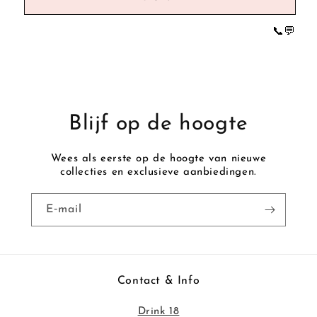
i
e
📞
💬
r
Blijf op de hoogte
Wees als eerste op de hoogte van nieuwe
collecties en exclusieve aanbiedingen.
E‑mail
Contact & Info
Drink 18