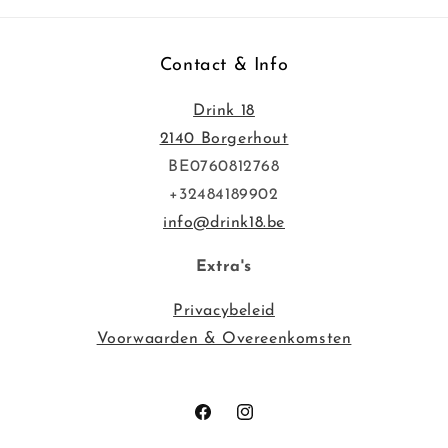
Contact & Info
Drink 18
2140 Borgerhout
BE0760812768
+32484189902
info@drink18.be
Extra's
Privacybeleid
Voorwaarden & Overeenkomsten
Facebook
Instagram