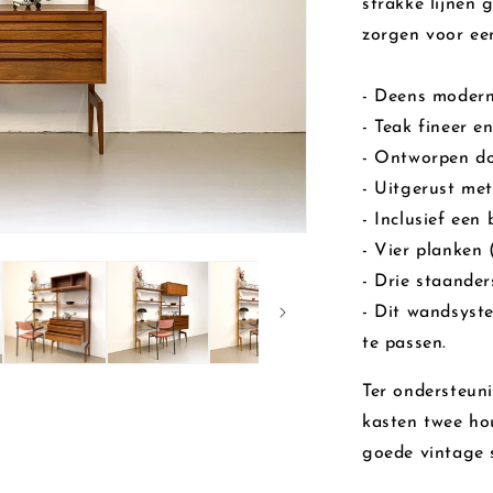
strakke lijnen
zorgen voor een
- Deens modern
- Teak fineer e
- Ontworpen do
- Uitgerust met
- Inclusief een
- Vier planken
- Drie staander
- Dit wandsyst
te passen.
Ter ondersteun
kasten twee hou
goede vintage 