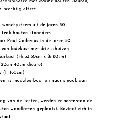
 gecombineerd met warme houten kleuren,
 prachtig effect.
 wandsysteem uit de jaren 50
n teak houten staanders
or Poul Cadovius in de jaren 50
 een ladekast met drie schuiven
 barkast (H: 33,50cm x B: 80cm)
 (22cm-40cm diepte)
s (H:180cm)
eem is moduleerbaar en naar smaak aan
ing van de kasten, werden er achteraan de
ten wandlatten geplaatst. Bevindt zich in
staat.