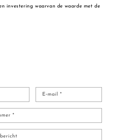
een investering waarvan de waarde met de
E‑mail
*
ummer
*
bericht