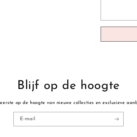
c
t
f
o
r
m
u
l
i
Blijf op de hoogte
e
r
eerste op de hoogte van nieuwe collecties en exclusieve aan
E‑mail