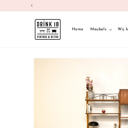
Meteen
naar de
content
Home
Meubels
Wij 
Ga direct naar
productinformatie