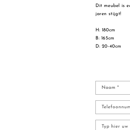
Dit meubel is 
jaren stijgt!
H: 180cm
B: 165cm
D: 20-40cm
C
Naam
*
o
n
Telefoonn
t
a
Typ hier uw 