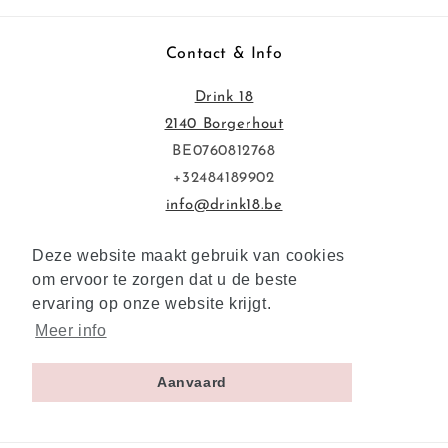
Contact & Info
Drink 18
2140 Borgerhout
BE0760812768
+32484189902
info@drink18.be
Extra's
Deze website maakt gebruik van cookies
Deze website maakt gebruik van cookies
om ervoor te zorgen dat u de beste
om ervoor te zorgen dat u de beste
Privacybeleid
ervaring op onze website krijgt.
ervaring op onze website krijgt.
Voorwaarden & Overeenkomsten
Meer info
Meer info
Aanvaard
Aanvaard
Facebook
Instagram