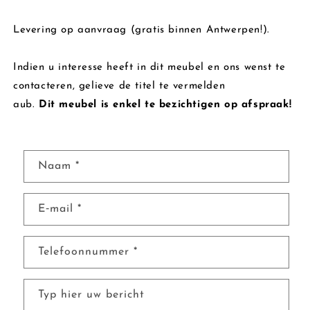
Levering op aanvraag (gratis binnen Antwerpen!).
Indien u interesse heeft in dit meubel en ons wenst te
contacteren,
gelieve de titel te vermelden
aub.
Dit meubel is enkel te bezichtigen op afspraak!
C
Naam
*
o
n
E‑mail
*
t
a
c
Telefoonnummer
*
t
f
Typ hier uw bericht
o