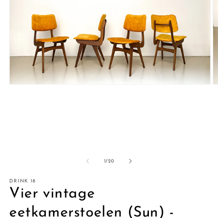
Media
M
1
2
openen
o
in
in
modaal
m
van
1
/
20
DRINK 18
Vier vintage
eetkamerstoelen (Sun) -