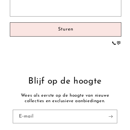
r
m
u
l
Sturen
i
e
📞
💬
r
Blijf op de hoogte
Wees als eerste op de hoogte van nieuwe
collecties en exclusieve aanbiedingen.
E‑mail