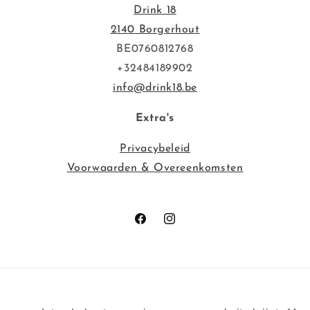
Drink 18
2140 Borgerhout
BE0760812768
+32484189902
info@drink18.be
Extra's
Privacybeleid
Voorwaarden & Overeenkomsten
Facebook
Instagram
© 2026,
Drink 18
Mogelijk gemaakt door LAO Media