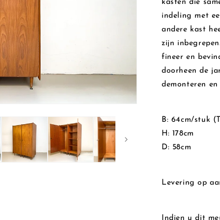
kasten die sam
indeling met e
andere kast he
zijn inbegrepen
fineer en bevin
doorheen de jar
demonteren en 
B: 64cm/stuk (T
H: 178cm
D: 58cm
Levering op aa
Indien u dit me