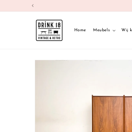
Meteen
naar de
content
Home
Meubels
Wij 
Ga direct naar
productinformatie