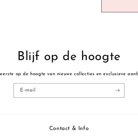
r
m
u
l
i
Blijf op de hoogte
e
r
eerste op de hoogte van nieuwe collecties en exclusieve aan
E‑mail
Contact & Info