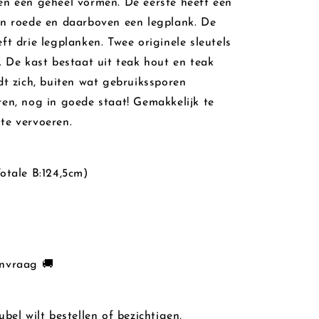
en één geheel vormen
. De eerste heeft een
en roede en daarboven een legplank. De
eft drie legplanken.
Twee originele sleutels
. De kast bestaat uit teak hout en teak
dt zich, buiten wat gebruikssporen
en, nog in goede staat! Gemakkelijk te
te vervoeren.
otale B:124,5cm)
nvraag 🚚
ubel wilt bestellen of bezichtigen,