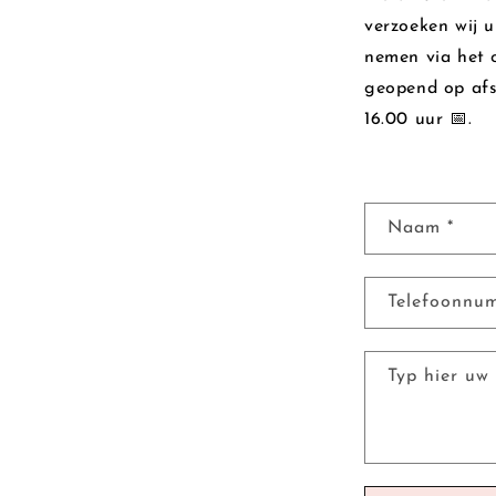
verzoeken wij u
nemen via het o
geopend op afs
16.00 uur 📅.
C
Naam
*
o
n
Telefoonn
t
a
Typ hier uw 
c
t
f
o