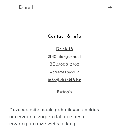
E‑mail
Contact & Info
Drink 18
2140 Borgerhout
BE0760812768
+32484189902
info@drink18.be
Extra's
Privacybeleid
Deze website maakt gebruik van cookies
Deze website maakt gebruik van cookies
Voorwaarden & Overeenkomsten
om ervoor te zorgen dat u de beste
om ervoor te zorgen dat u de beste
ervaring op onze website krijgt.
ervaring op onze website krijgt.