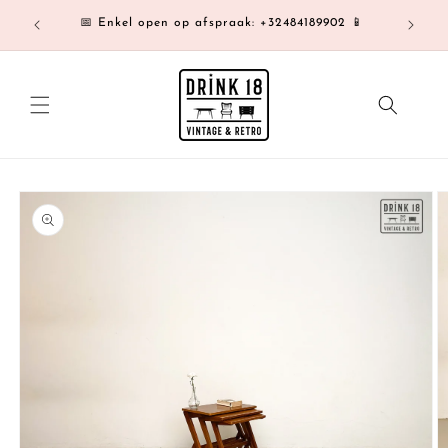
Meteen
Af te h
naar de
📅 Enkel open op afspraak: +32484189902 📱
content
a direct naar
roductinformatie