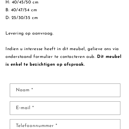
H: 40/45/50 cm
B: 40/47/54 cm
D: 25/30/35 cm
Levering op aanvraag.
Indien u interesse heeft in dit meubel, gelieve ons via
onderstaand formulier te contacteren aub.
Dit meubel
is enkel te bezichtigen op afspraak.
C
Naam
*
o
n
E‑mail
*
t
a
c
Telefoonnummer
*