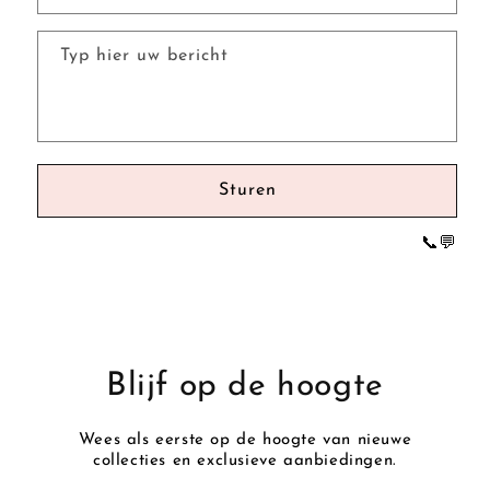
t
f
Typ hier uw bericht
o
r
m
u
l
Sturen
i
e
📞
💬
r
Blijf op de hoogte
Wees als eerste op de hoogte van nieuwe
collecties en exclusieve aanbiedingen.