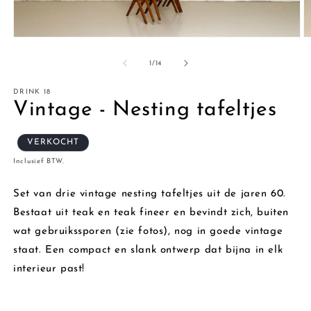
Media
M
1
2
openen
o
van
1
/
14
in
in
modaal
m
DRINK 18
Vintage - Nesting tafeltjes
VERKOCHT
Inclusief BTW.
Set van drie vintage nesting tafeltjes uit de jaren 60.
Bestaat uit teak en teak fineer en bevindt zich, buiten
wat gebruikssporen (zie fotos), nog in goede vintage
staat. Een compact en slank ontwerp dat bijna in elk
interieur past!