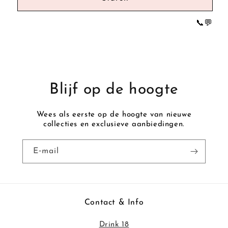
i
e
📞
💬
r
Blijf op de hoogte
Wees als eerste op de hoogte van nieuwe
collecties en exclusieve aanbiedingen.
E‑mail
Contact & Info
Drink 18