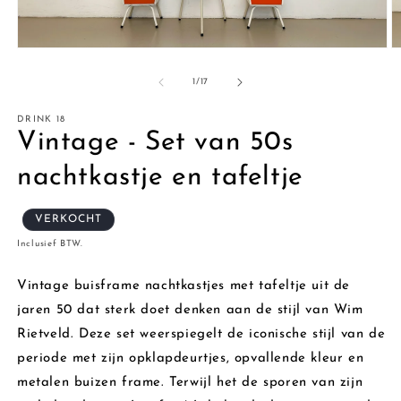
M
Media
2
1
o
openen
van
1
/
17
in
in
m
modaal
DRINK 18
Vintage - Set van 50s
nachtkastje en tafeltje
VERKOCHT
Inclusief BTW.
Vintage buisframe nachtkastjes met tafeltje uit de
jaren 50 dat sterk doet denken aan de stijl van Wim
Rietveld. Deze set weerspiegelt de iconische stijl van de
periode met zijn opklapdeurtjes, opvallende kleur en
metalen buizen frame. Terwijl het de sporen van zijn