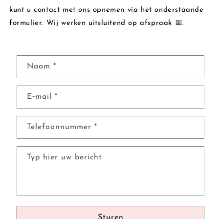
kunt u contact met ons opnemen via het onderstaande
formulier. Wij werken uitsluitend op afspraak 📅.
C
Naam
*
o
n
E‑mail
*
t
a
c
Telefoonnummer
*
t
f
Typ hier uw bericht
o
r
m
u
l
Sturen