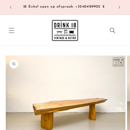
Meteen
Af te h
naar de
📅 Enkel open op afspraak: +32484189902 📱
content
a direct naar
roductinformatie