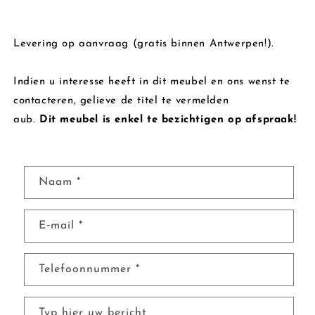
Levering op aanvraag (gratis binnen Antwerpen!).
Indien u interesse heeft in dit meubel en ons wenst te
contacteren, gelieve de titel te vermelden
aub.
Dit meubel is enkel te bezichtigen op afspraak!
C
Naam
*
o
n
E‑mail
*
t
a
c
Telefoonnummer
*
t
f
Typ hier uw bericht