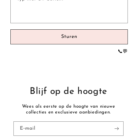
o
r
m
u
l
Sturen
i
e
📞
💬
r
Blijf op de hoogte
Wees als eerste op de hoogte van nieuwe
collecties en exclusieve aanbiedingen.
E‑mail