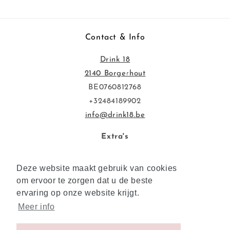
Contact & Info
Drink 18
2140 Borgerhout
BE0760812768
+32484189902
info@drink18.be
Extra's
Privacybeleid
Deze website maakt gebruik van cookies
Deze website maakt gebruik van cookies
Voorwaarden & Overeenkomsten
om ervoor te zorgen dat u de beste
om ervoor te zorgen dat u de beste
ervaring op onze website krijgt.
ervaring op onze website krijgt.
Meer info
Meer info
Facebook
Instagram