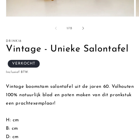
M
Media
2
1
o
openen
van
1
/
13
in
in
m
modaal
DRINK18
Vintage - Unieke Salontafel
VERKOCHT
Inclusief BTW.
Vintage boomstam salontafel uit de jaren 60. Volhouten
100% natuurlijk blad en poten maken van dit pronkstuk
een prachtexemplaar!
H: cm
B: cm
D: cm